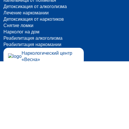
Капельница от похмелья
Детоксикация от алкоголизма
Лечение наркомании
Детоксикация от наркотиков
Снятие ломки
Нарколог на дом
Реабилитация алкоголизма
Реабилитация наркомании
Наркологический центр
«Весна»
г. Тверь, 3-й Южный проезд, д. 30
Круглосуточно 24/7
+7 (4822) 39-54-05
бесплатная консультация
Материалы сайта носят исключительно информационный
характер и не заменяют консультацию врача. © 2025–2026
ООО «Клиника Весна»